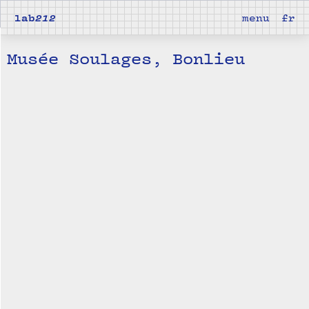
lab
212
menu
fr
Musée Soulages, Bonlieu